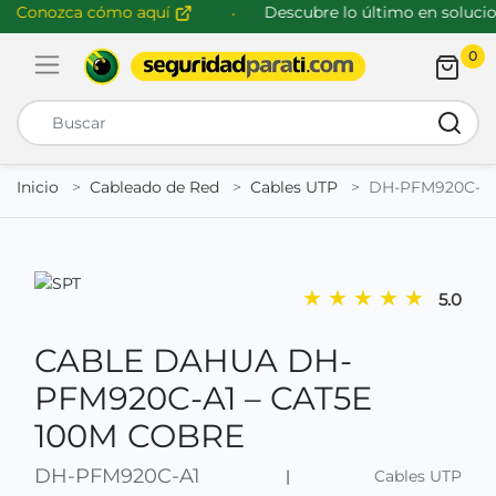
Conozca cómo aquí
Descubre lo último en solucion
0
Abrir menú de navegación
Busca
Inicio
Cableado de Red
Cables UTP
DH-PFM920C-A1
★
★
★
★
★
5.0
CABLE DAHUA DH-
PFM920C-A1 – CAT5E
100M COBRE
DH-PFM920C-A1
|
Cables UTP