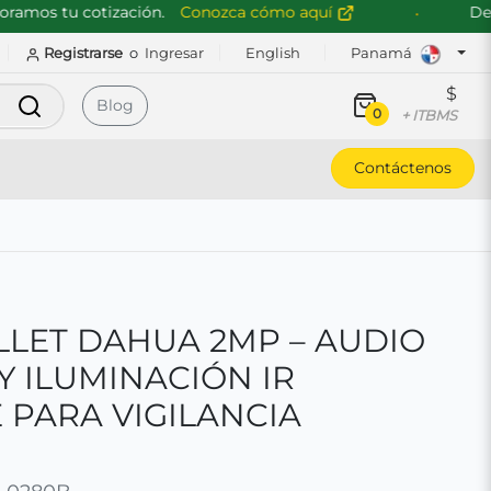
os tu cotización.
Conozca cómo aquí
Descub
Registrarse
o
Ingresar
English
Panamá
$
Buscar
Blog
0
+ ITBMS
Contáctenos
LET DAHUA 2MP – AUDIO
Y ILUMINACIÓN IR
 PARA VIGILANCIA