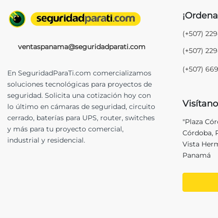
¡Ordena
(+507) 22
ventaspanama@seguridadparati.com
(+507) 22
(+507) 66
En SeguridadParaTi.com comercializamos
soluciones tecnológicas para proyectos de
seguridad. Solicita una cotización hoy con
Visítano
lo último en cámaras de seguridad, circuito
cerrado, baterías para UPS, router, switches
"Plaza Có
y más para tu proyecto comercial,
Córdoba, P
industrial y residencial.
Vista Her
Panamá