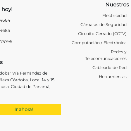
Nuestros 
 hoy!
Electricidad
94684
Cámaras de Seguridad
94685
Circuito Cerrado (CCTV)
975795
Computación / Electrónica
Redes y
Telecomunicaciones
s
Cableado de Red
rdoba" Vía Fernández de
Herramientas
laza Córdoba, Local 14 y 15.
mosa. Ciudad de Panamá,
Ir ahora!