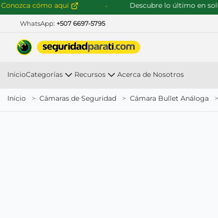
ozca cómo aquí
Descubre lo último en soluci
WhatsApp:
+507 6697-5795
Inicio
Categorías
Recursos
Acerca de Nosotros
Inicio
Cámaras de Seguridad
Cámara Bullet Análoga