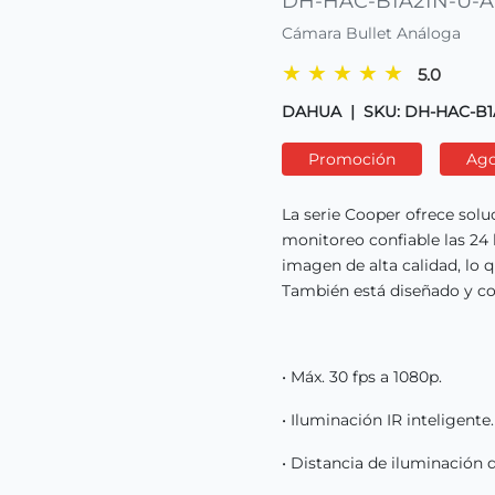
DH-HAC-B1A21N-U-A
Cámara Bullet Análoga
★
★
★
★
★
5.0
DAHUA
|
SKU: DH-HAC-B1
Promoción
Ag
La serie Cooper ofrece sol
monitoreo confiable las 24 
imagen de alta calidad, lo
También está diseñado y co
• Máx. 30 fps a 1080p.
• Iluminación IR inteligente.
• Distancia de iluminación 