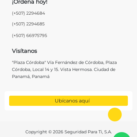
¡Ordena hoy!
(+507) 2294684
(+507) 2294685
(+507) 66975795
Visítanos
"Plaza Córdoba" Vía Fernández de Córdoba, Plaza
Córdoba, Local 14 y 15. Vista Hermosa. Ciudad de
Panamá, Panamá
Ubícanos aquí
Ir al in
Copyright © 2026 Seguridad Para Ti, S.A.