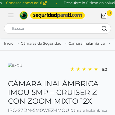
Conozca cómo aquí
Descubre lo último en solucio
0
Abrir menú de navegación
Busca
Inicio
Cámaras de Seguridad
Cámara Inalámbrica
I
★
★
★
★
★
5.0
CÁMARA INALÁMBRICA
IMOU 5MP – CRUISER Z
CON ZOOM MIXTO 12X
IPC-S7DN-5M0WEZ-IMOU
|
Cámara Inalámbrica