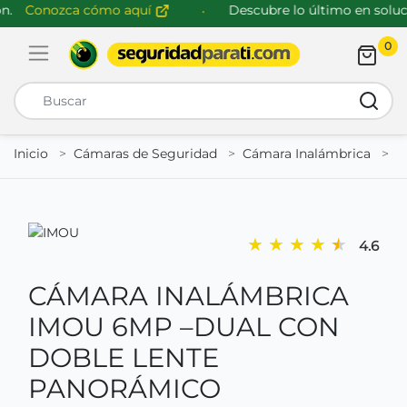
.
Conozca cómo aquí
Descubre lo último en solucio
0
Abrir menú de navegación
Busca
Inicio
Cámaras de Seguridad
Cámara Inalámbrica
I
★
★
★
★
★
4.6
CÁMARA INALÁMBRICA
IMOU 6MP –DUAL CON
DOBLE LENTE
PANORÁMICO