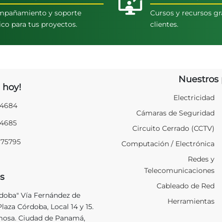
pañamiento y soporte
Cursos y recursos gr
ico para tus proyectos.
clientes.
Nuestros 
 hoy!
Electricidad
94684
Cámaras de Seguridad
94685
Circuito Cerrado (CCTV)
975795
Computación / Electrónica
Redes y
Telecomunicaciones
s
Cableado de Red
rdoba" Vía Fernández de
Herramientas
laza Córdoba, Local 14 y 15.
mosa. Ciudad de Panamá,