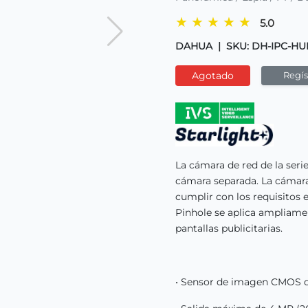
★
★
★
★
★
5.0
DAHUA
|
SKU: DH-IPC-HU
Agotado
Regíst
La cámara de red de la seri
cámara separada. La cámara
cumplir con los requisitos e
Pinhole se aplica ampliame
pantallas publicitarias.
• Sensor de imagen CMOS de 