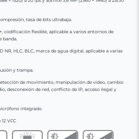
88 × 1520) a 20 fps y admite 3,6 MP (2560 × 1440) a 25/30
compresión, tasa de bits ultrabaja.
 codificación flexible, aplicable a varios entornos de
e banda.
 NR, HLC, BLC, marca de agua digital, aplicable a varias
rusión y trampa.
detección de movimiento, manipulación de video, cambio
o, desconexión de red, conflicto de IP, acceso ilegal y
 micrófono integrado.
e 12 VCC