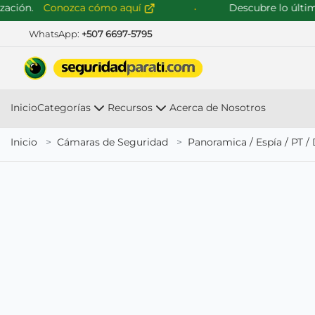
ón.
Conozca cómo aquí
Descubre lo último e
WhatsApp:
+507 6697-5795
Inicio
Categorías
Recursos
Acerca de Nosotros
Inicio
Cámaras de Seguridad
Panoramica / Espía / PT 