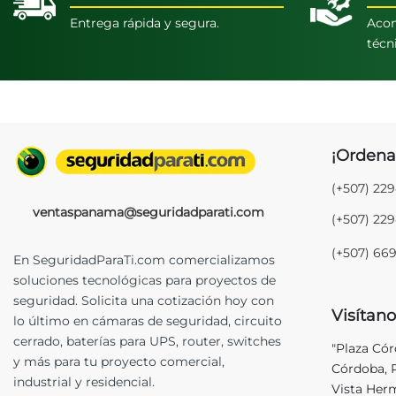
Entrega rápida y segura.
Acom
técn
¡Ordena
(+507) 22
ventaspanama@seguridadparati.com
(+507) 22
(+507) 66
En SeguridadParaTi.com comercializamos
soluciones tecnológicas para proyectos de
seguridad. Solicita una cotización hoy con
Visítano
lo último en cámaras de seguridad, circuito
cerrado, baterías para UPS, router, switches
"Plaza Có
y más para tu proyecto comercial,
Córdoba, P
industrial y residencial.
Vista Her