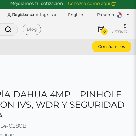
Mejoramos tu cotización.
Conozca cómo aquí
Registrarse
o
Ingresar
English
Panamá
$
Buscar
Blog
0
+ ITBMS
Contáctenos
ÍA DAHUA 4MP – PINHOLE
CON IVS, WDR Y SEGURIDAD
A
L4-0280B
Dashcam