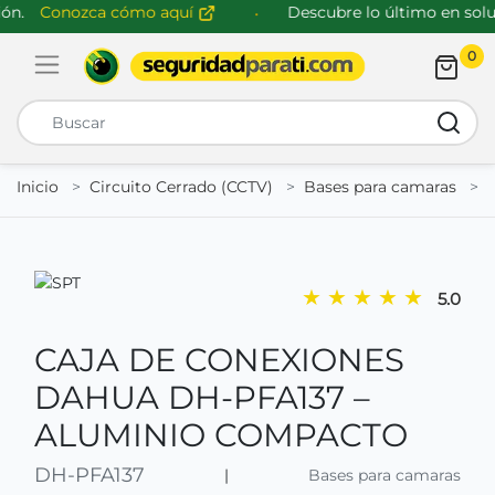
n.
Conozca cómo aquí
Descubre lo último en soluc
0
Abrir menú de navegación
Busca
Inicio
Circuito Cerrado (CCTV)
Bases para camaras
★
★
★
★
★
5.0
CAJA DE CONEXIONES
DAHUA DH-PFA137 –
ALUMINIO COMPACTO
DH-PFA137
|
Bases para camaras