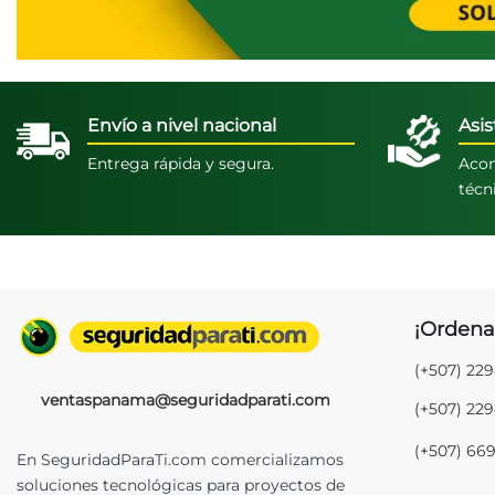
Envío a nivel nacional
Asis
Entrega rápida y segura.
Acom
técn
¡Ordena
(+507) 22
ventaspanama@seguridadparati.com
(+507) 22
(+507) 66
En SeguridadParaTi.com comercializamos
soluciones tecnológicas para proyectos de