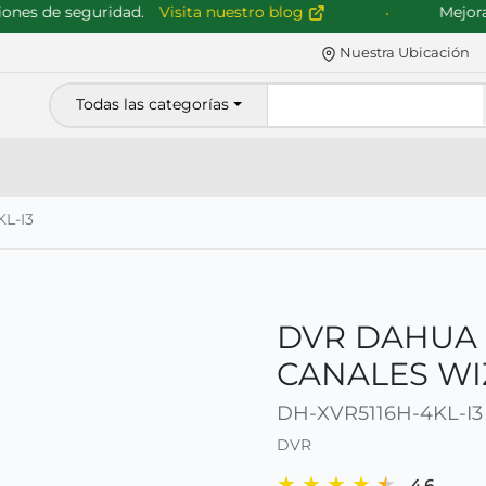
s de seguridad.
Visita nuestro blog
Mejoramos
Nuestra Ubicación
Todas las categorías
L-I3
DVR DAHUA D
CANALES WI
DH-XVR5116H-4KL-I3
DVR
★
★
★
★
★
4.6