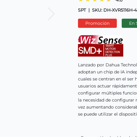
SPT
|
SKU: DH-XVR5116H-4
Promoción
En 
Lanzado por Dahua Technolo
adoptan un chip de IA inde
cuales se centran en el ser 
usuarios actuar rápidament
configurar múltiples funci
la necesidad de configurar
vez aumentando considerabl
se puede utilizar el disposit