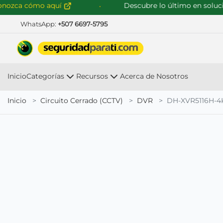
ca cómo aquí
Descubre lo último en solucione
WhatsApp:
+507 6697-5795
Inicio
Categorías
Recursos
Acerca de Nosotros
Inicio
Circuito Cerrado (CCTV)
DVR
DH-XVR5116H-4K