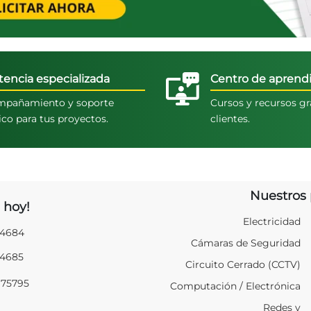
tencia especializada
Centro de aprendi
pañamiento y soporte
Cursos y recursos gr
ico para tus proyectos.
clientes.
Nuestros 
 hoy!
Electricidad
94684
Cámaras de Seguridad
94685
Circuito Cerrado (CCTV)
975795
Computación / Electrónica
Redes y