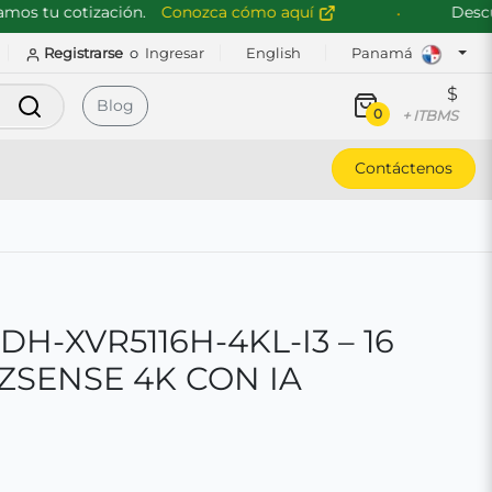
 tu cotización.
Conozca cómo aquí
Descubre 
Registrarse
o
Ingresar
English
Panamá
$
Buscar
Blog
0
+ ITBMS
Contáctenos
H-XVR5116H-4KL-I3 – 16
ZSENSE 4K CON IA