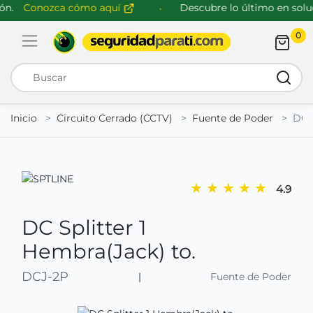
n.
Conozca cómo aquí
Descubre lo último en soluc
0
Abrir menú de navegación
Busca
Inicio
Circuito Cerrado (CCTV)
Fuente de Poder
DCJ
★
★
★
★
★
4.9
DC Splitter 1
Hembra(Jack) to.
DCJ-2P
|
Fuente de Poder