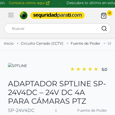
n.
Conozca cómo aquí
Descubre lo último en soluc
0
Abrir menú de navegación
Busca
Inicio
Circuito Cerrado (CCTV)
Fuente de Poder
SP-
★
★
★
★
★
5.0
ADAPTADOR SPTLINE SP-
24V4DC – 24V DC 4A
PARA CÁMARAS PTZ
SP-24V4DC
|
Fuente de Poder