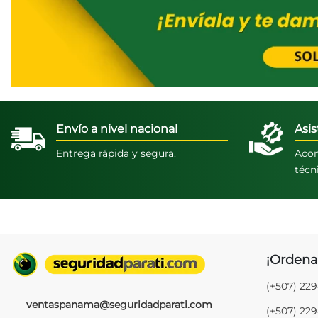
Envío a nivel nacional
Asis
Entrega rápida y segura.
Acom
técn
¡Ordena
(+507) 22
ventaspanama@seguridadparati.com
(+507) 22