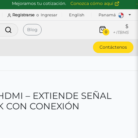
Mejoramos tu cotización.
Conozca cómo aquí
Registrarse
o
Ingresar
English
Panamá
$
Buscar
Blog
0
+ ITBMS
Contáctenos
HDMI – EXTIENDE SEÑAL
4K CON CONEXIÓN