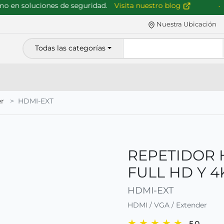
en soluciones de seguridad.
Visita nuestro blog
Nuestra Ubicación
Todas las categorías
er
HDMI-EXT
REPETIDOR 
FULL HD Y 
HDMI-EXT
HDMI / VGA / Extender
★
★
★
★
★
5.0