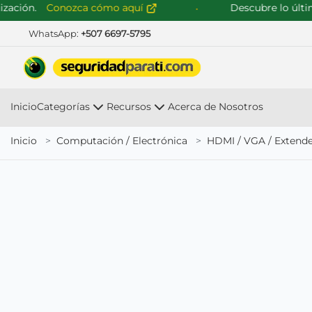
ción.
Conozca cómo aquí
Descubre lo último 
WhatsApp:
+507 6697-5795
Inicio
Categorías
Recursos
Acerca de Nosotros
Inicio
Computación / Electrónica
HDMI / VGA / Extend