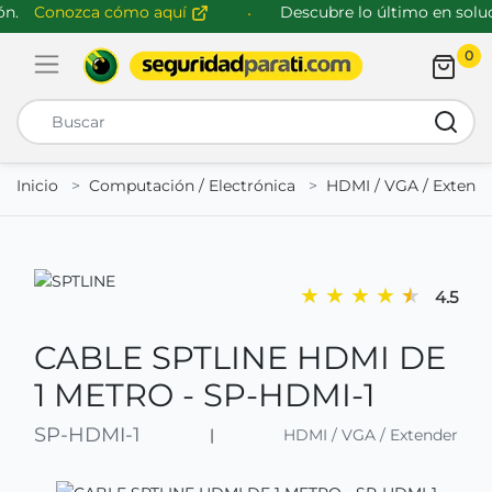
.
Conozca cómo aquí
Descubre lo último en soluci
0
Abrir menú de navegación
Busca
Inicio
Computación / Electrónica
HDMI / VGA / Extend
★
★
★
★
★
4.5
CABLE SPTLINE HDMI DE
1 METRO - SP-HDMI-1
SP-HDMI-1
|
HDMI / VGA / Extender