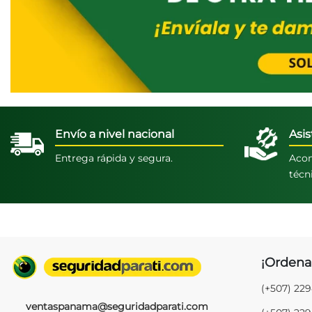
Envío a nivel nacional
Asis
Entrega rápida y segura.
Acom
técn
¡Ordena
(+507) 22
ventaspanama@seguridadparati.com