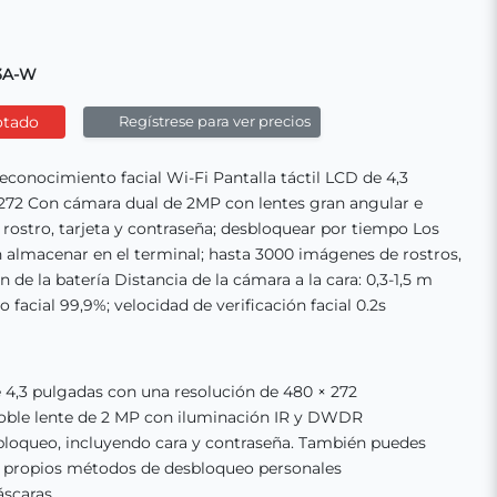
13A-W
otado
Regístrese para ver precios
econocimiento facial Wi-Fi Pantalla táctil LCD de 4,3
 272 Con cámara dual de 2MP con lentes gran angular e
rostro, tarjeta y contraseña; desbloquear por tiempo Los
n almacenar en el terminal; hasta 3000 imágenes de rostros,
n de la batería Distancia de la cámara a la cara: 0,3-1,5 m
facial 99,9%; velocidad de verificación facial 0.2s
 de 4,3 pulgadas con una resolución de 480 × 272
doble lente de 2 MP con iluminación IR y DWDR
bloqueo, incluyendo cara y contraseña. También puedes
s propios métodos de desbloqueo personales
áscaras