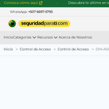
onozca cómo aquí
Descubre lo último en soluc
WhatsApp:
+507 6697-5795
Inicio
Categorías
Recursos
Acerca de Nosotros
Inicio
Control de Acceso
Control de Acceso
DHI-AS