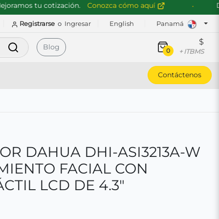
amos tu cotización.
Conozca cómo aquí
Descu
Registrarse
o
Ingresar
English
Panamá
$
Buscar
Blog
0
+ ITBMS
Contáctenos
R DAHUA DHI-ASI3213A-W
MIENTO FACIAL CON
CTIL LCD DE 4.3"