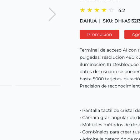
★
★
★
★
☆
4.2
DAHUA
|
SKU: DHI-ASI32
Promoción
Ag
Terminal de acceso AI con r
pulgadas; resolución 480 x
iluminación IR Desbloqueo: 
datos del usuario se puede
hasta 5000 tarjetas; duració
Precisión de reconocimiento 
• Pantalla táctil de cristal
• Cámara gran angular de 
• Múltiples métodos de des
• Combínalos para crear tu
• Admite la detección de m