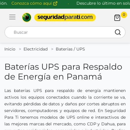
n.
Conozca cómo aquí
Descubre lo último en soluc
0
Abrir menú de navegación
Busca
Inicio
Electricidad
Baterías / UPS
Baterías UPS para Respaldo
de Energía en Panamá
Las baterías UPS para respaldo de energía mantienen
activos los equipos conectados cuando la corriente se va,
evitando pérdidas de datos y daños por cortes abruptos en
servidores, computadores y equipos de red. En Seguridad
Para Ti tenemos modelos de UPS online e interactivos de
las mejores marcas del mercado, como CDP y Dahua, para