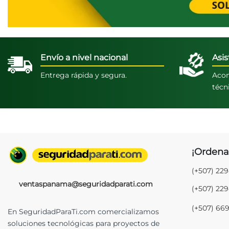
Envío a nivel nacional
Asis
Entrega rápida y segura.
Acom
técn
¡Ordena
(+507) 22
ventaspanama@seguridadparati.com
(+507) 22
(+507) 66
En SeguridadParaTi.com comercializamos
soluciones tecnológicas para proyectos de