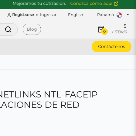
Mejoramos tu cotización.
Conozca cómo aquí
Registrarse
o
Ingresar
English
Panamá
$
Buscar
Blog
0
+ ITBMS
Contáctenos
ETLINKS NTL-FACE1P –
LACIONES DE RED