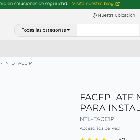
 en soluciones de seguridad.
Visita nuestro blog
Nuestra Ubicación
Todas las categorías
NTL-FACE1P
FACEPLATE N
PARA INSTA
NTL-FACE1P
Accesorios de Red
★
★
★
★
☆
4.2