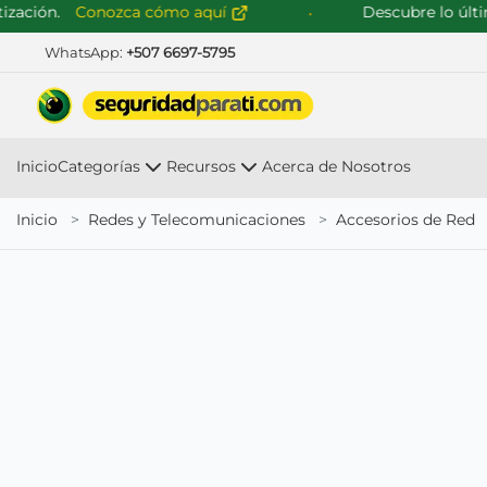
ción.
Conozca cómo aquí
Descubre lo último
WhatsApp:
+507 6697-5795
Inicio
Categorías
Recursos
Acerca de Nosotros
Inicio
Redes y Telecomunicaciones
Accesorios de Red