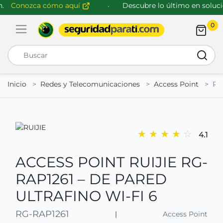
Conozca cómo aquí
Descubre lo último en solucio
0
Abrir menú de navegación
Busca
Inicio
Redes y Telecomunicaciones
Access Point
RG
★
★
★
★
☆
4.1
ACCESS POINT RUIJIE RG-
RAP1261 – DE PARED
ULTRAFINO WI-FI 6
RG-RAP1261
|
Access Point