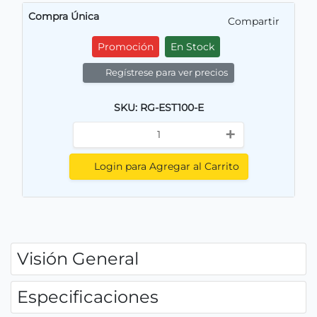
Compra Única
Compartir
Promoción
En Stock
Regístrese para ver precios
SKU: RG-EST100-E
+
Login para Agregar al Carrito
Visión General
Especificaciones