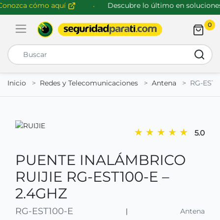
nozca cómo aquí
Descubre lo último en soluciones 
0
Abrir menú de navegación
Busca
Inicio
Redes y Telecomunicaciones
Antena
RG-EST1
★
★
★
★
★
5.0
PUENTE INALÁMBRICO
RUIJIE RG-EST100-E –
2.4GHZ
RG-EST100-E
|
Antena