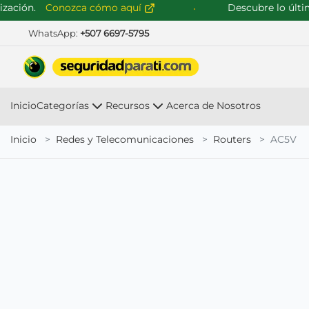
ción.
Conozca cómo aquí
Descubre lo último 
WhatsApp:
+507 6697-5795
Inicio
Categorías
Recursos
Acerca de Nosotros
Inicio
Redes y Telecomunicaciones
Routers
AC5V