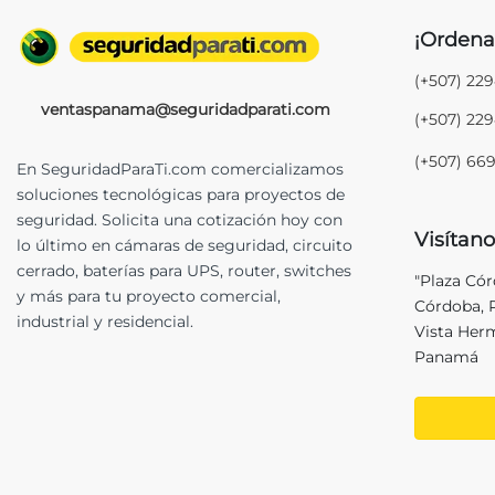
¡Ordena
(+507) 22
ventaspanama@seguridadparati.com
(+507) 22
(+507) 66
En SeguridadParaTi.com comercializamos
soluciones tecnológicas para proyectos de
seguridad. Solicita una cotización hoy con
Visítano
lo último en cámaras de seguridad, circuito
cerrado, baterías para UPS, router, switches
"Plaza Có
y más para tu proyecto comercial,
Córdoba, P
industrial y residencial.
Vista Her
Panamá