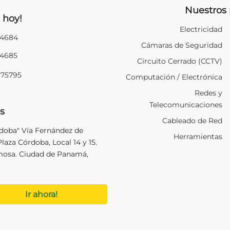
Nuestros 
 hoy!
Electricidad
94684
Cámaras de Seguridad
94685
Circuito Cerrado (CCTV)
975795
Computación / Electrónica
Redes y
Telecomunicaciones
s
Cableado de Red
rdoba" Vía Fernández de
Herramientas
laza Córdoba, Local 14 y 15.
mosa. Ciudad de Panamá,
Ir ahora!