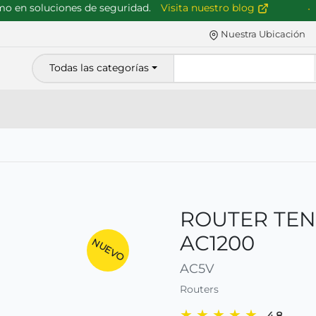
en soluciones de seguridad.
Visita nuestro blog
Nuestra Ubicación
Todas las categorías
ROUTER TEN
AC1200
NUEVO
AC5V
Routers
★
★
★
★
★
4.8