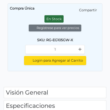
Compra Única
Compartir
En Stock
Regístrese para ver precios
SKU: RG-EG105GW-X
+
Login para Agregar al Carrito
Visión General
Especificaciones