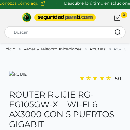
nozca cómo aquí
Descubre lo último en soluciones 
0
Abrir menú de navegación
Busca
Inicio
Redes y Telecomunicaciones
Routers
RG-EG1
★
★
★
★
★
5.0
ROUTER RUIJIE RG-
EG105GW-X – WI-FI 6
AX3000 CON 5 PUERTOS
GIGABIT