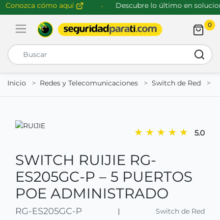
Conozca cómo aquí
Descubre lo último en solucione
0
Abrir menú de navegación
Busca
Inicio
Redes y Telecomunicaciones
Switch de Red
R
★
★
★
★
★
5.0
SWITCH RUIJIE RG-
ES205GC-P – 5 PUERTOS
POE ADMINISTRADO
RG-ES205GC-P
|
Switch de Red