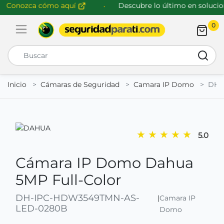
Conozca cómo aquí
Descubre lo último en solucion
0
Abrir menú de navegación
Busca
Inicio
Cámaras de Seguridad
Camara IP Domo
DH-
★
★
★
★
★
5.0
Cámara IP Domo Dahua
5MP Full-Color
DH-IPC-HDW3549TMN-AS-
|
Camara IP
LED-0280B
Domo