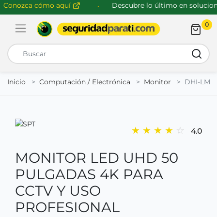
onozca cómo aquí
Descubre lo último en solucione
0
Abrir menú de navegación
Busca
Inicio
Computación / Electrónica
Monitor
DHI-LM50
★
★
★
★
☆
4.0
MONITOR LED UHD 50
PULGADAS 4K PARA
CCTV Y USO
PROFESIONAL