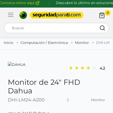
nozca cómo aquí
Descubre lo último en soluciones 
0
Abrir menú de navegación
Busca
Inicio
Computación / Electrónica
Monitor
DHI-LM2
★
★
★
★
☆
4.2
Monitor de 24" FHD
Dahua
DHI-LM24-A200
|
Monitor