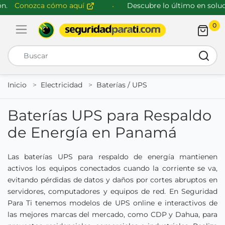
.
Conozca cómo aquí
Descubre lo último en soluci
0
Abrir menú de navegación
Busca
Inicio
Electricidad
Baterías / UPS
Baterías UPS para Respaldo
de Energía en Panamá
Las baterías UPS para respaldo de energía mantienen
activos los equipos conectados cuando la corriente se va,
evitando pérdidas de datos y daños por cortes abruptos en
servidores, computadores y equipos de red. En Seguridad
Para Ti tenemos modelos de UPS online e interactivos de
las mejores marcas del mercado, como CDP y Dahua, para