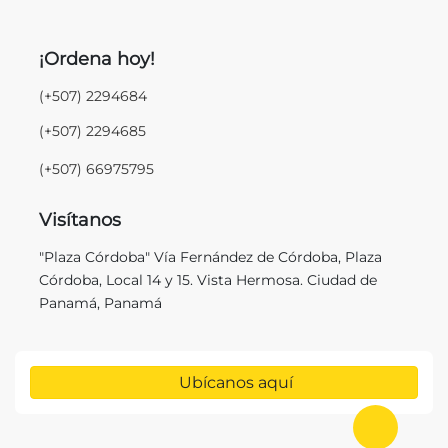
¡Ordena hoy!
(+507) 2294684
(+507) 2294685
(+507) 66975795
Visítanos
"Plaza Córdoba" Vía Fernández de Córdoba, Plaza
Córdoba, Local 14 y 15. Vista Hermosa. Ciudad de
Panamá, Panamá
Ubícanos aquí
Ir al in