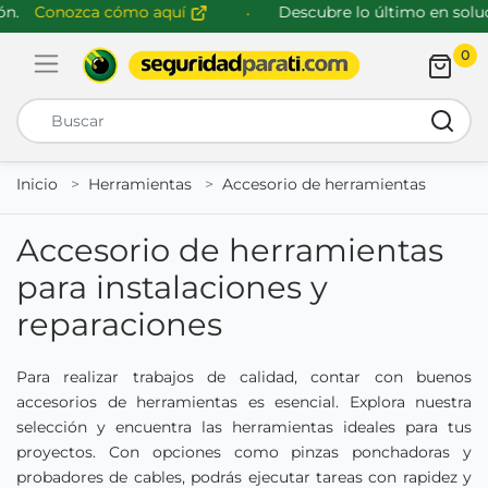
.
Conozca cómo aquí
Descubre lo último en soluci
0
Abrir menú de navegación
Busca
Inicio
Herramientas
Accesorio de herramientas
Accesorio de herramientas
para instalaciones y
reparaciones
Para realizar trabajos de calidad, contar con buenos
accesorios de herramientas es esencial. Explora nuestra
selección y encuentra las herramientas ideales para tus
proyectos. Con opciones como pinzas ponchadoras y
probadores de cables, podrás ejecutar tareas con rapidez y