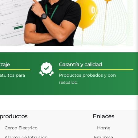
zaje
Garantía y calidad
atuitos para
Productos probados y con
respaldo.
productos
Enlaces
Cerco Electrico
Home
Alarma de Intrusion
Empresa