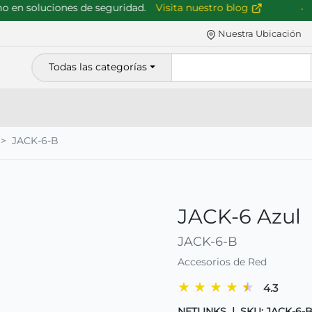
n soluciones de seguridad.
Visita nuestro blog
Nuestra Ubicación
Todas las categorías
JACK-6-B
JACK-6 Azul
JACK-6-B
Accesorios de Red
★
★
★
★
★
4.3
NETLINKS
|
SKU: JACK-6-