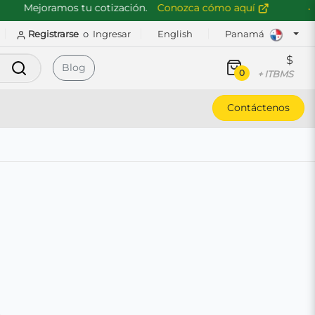
Mejoramos tu cotización.
Conozca cómo aquí
Registrarse
o
Ingresar
English
Panamá
$
Buscar
Blog
0
+ ITBMS
Contáctenos
B