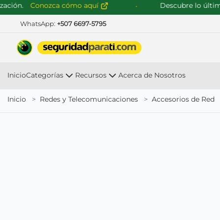
ión.
Conozca cómo aquí
Descubre lo último e
WhatsApp:
+507 6697-5795
Inicio
Categorías
Recursos
Acerca de Nosotros
Inicio
Redes y Telecomunicaciones
Accesorios de Red