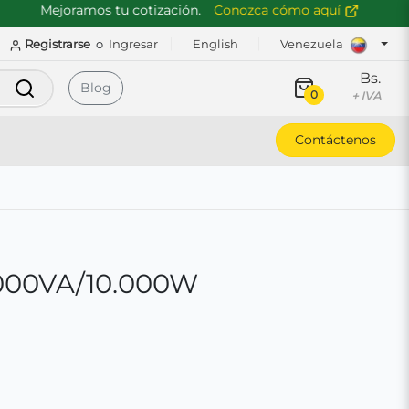
Mejoramos tu cotización.
Conozca cómo aquí
Registrarse
o
Ingresar
English
Venezuela
Bs.
Buscar
Blog
0
+ IVA
Contáctenos
000VA/10.000W