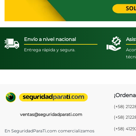
Envío a nivel nacional
Asis
Entrega rápida y segura.
Acom
técn
¡Ordena
(+58) 212
ventas@seguridadparati.com
(+58) 212
(+58) 412
En SeguridadParaTi.com comercializamos