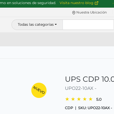
 en soluciones de seguridad.
Visita nuestro blog
Nuestra Ubicación
Todas las categorías
UPS CDP 10.
NUEVO
UPO22-10AX -
★
★
★
★
★
5.0
CDP
|
SKU: UPO22-10AX -