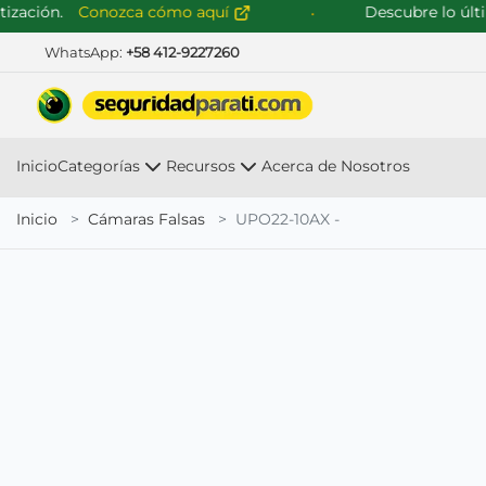
ción.
Conozca cómo aquí
Descubre lo último
WhatsApp:
+58 412-9227260
Inicio
Categorías
Recursos
Acerca de Nosotros
Inicio
Cámaras Falsas
UPO22-10AX -