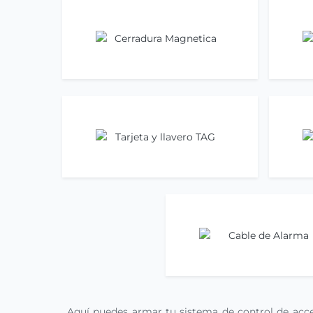
Cerradura Magnetica
Bot
Ir ahora
Tarjeta y llavero TAG
Ir ahora
Cable de Alarma
Ir ahora
Aquí puedes armar tu sistema de control de acce