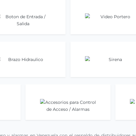
on de Entrada / Salida
Video Portero
Ir ahora
Ir ahora
Brazo Hidraulico
Sirena
Ir ahora
Ir ahora
Accesorios para Control de Acceso
A
/ Alarmas
Ir ahora
so y alarmas en Venezuela con el respaldo de distribuidores au