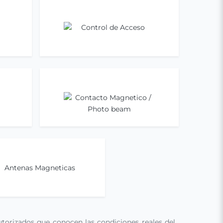
Control de Acceso
Ir ahora
Contacto Magnetico / Photo beam
Ir ahora
ntenas Magneticas
Ir ahora
torizados que conocen las condiciones reales del