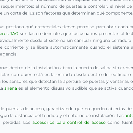
 requerimientos: el número de puertas a controlar, el nivel de
e un corte de luz son factores que determinan qué componentes
a: gestiona qué credenciales tienen permiso para abrir cada pu
veros TAG
son las credenciales que los usuarios presentan al lec
dividualmente desde el sistema sin cambiar ninguna cerradura f
 corriente, y se libera automáticamente cuando el sistema au
rgencia.
nas dentro de la instalación abran la puerta de salida sin cred
lar con quien está en la entrada desde dentro del edificio o de
 los sensores que detectan la apertura de puertas y ventanas o 
 La
sirena
es el elemento disuasivo audible que se activa cuando 
 de puertas de acceso, garantizando que no queden abiertas de
gún la distancia del tendido y el entorno de instalación. Las
ant
r pérdidas. Los
accesorios para control de acceso
como fuente