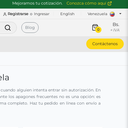
Mejoramos tu cotización.
Conozca cómo aquí
Registrarse
o
Ingresar
English
Venezuela
Bs.
Buscar
Blog
0
+ IVA
Contáctenos
ela
cuando alguien intenta entrar sin autorización. En
rante los apagones frecuentes no es una opción: es
tema completo. Haz tu pedido en línea con envío a