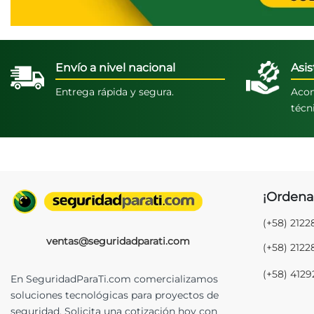
Envío a nivel nacional
Asis
Entrega rápida y segura.
Acom
técn
¡Ordena
(+58) 212
ventas@seguridadparati.com
(+58) 212
(+58) 412
En SeguridadParaTi.com comercializamos
soluciones tecnológicas para proyectos de
seguridad. Solicita una cotización hoy con