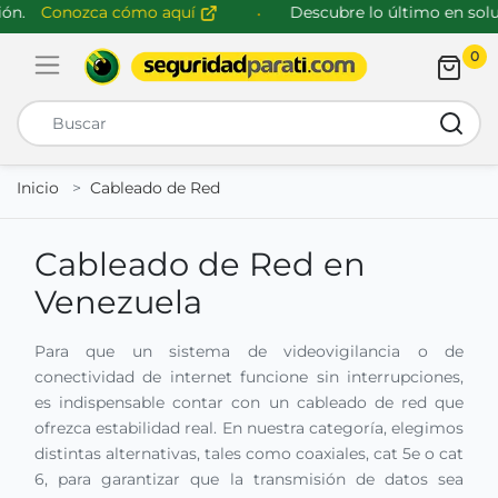
n.
Conozca cómo aquí
Descubre lo último en soluc
0
Abrir menú de navegación
Busca
Inicio
Cableado de Red
Cableado de Red en
Venezuela
Para que un sistema de videovigilancia o de
conectividad de internet funcione sin interrupciones,
es indispensable contar con un cableado de red que
ofrezca estabilidad real. En nuestra categoría, elegimos
distintas alternativas, tales como coaxiales, cat 5e o cat
6, para garantizar que la transmisión de datos sea