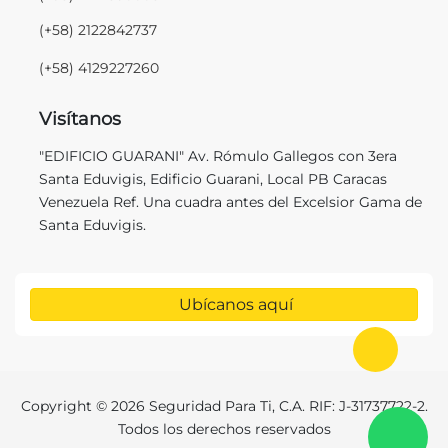
(+58) 2122842737
(+58) 4129227260
Visítanos
"EDIFICIO GUARANI" Av. Rómulo Gallegos con 3era
Santa Eduvigis, Edificio Guarani, Local PB Caracas
Venezuela Ref. Una cuadra antes del Excelsior Gama de
Santa Eduvigis.
Ubícanos aquí
Ir al in
Copyright © 2026 Seguridad Para Ti, C.A. RIF: J-31737722-2.
C
Todos los derechos reservados