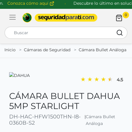
.
Conozca cómo aquí
Descubre lo último en solucio
0
Abrir menú de navegación
Busca
Inicio
Cámaras de Seguridad
Cámara Bullet Análoga
★
★
★
★
★
4.5
CÁMARA BULLET DAHUA
5MP STARLIGHT
DH-HAC-HFW1500THN-I8-
|
Cámara Bullet
0360B-S2
Análoga