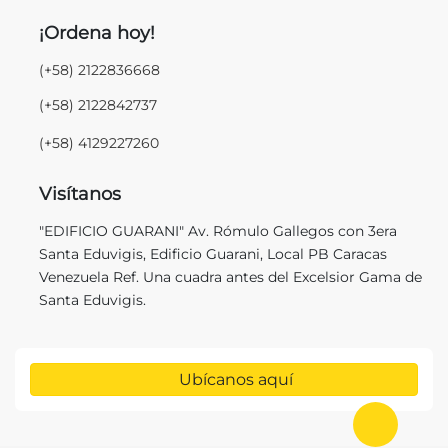
¡Ordena hoy!
(+58) 2122836668
(+58) 2122842737
(+58) 4129227260
Visítanos
"EDIFICIO GUARANI" Av. Rómulo Gallegos con 3era
Santa Eduvigis, Edificio Guarani, Local PB Caracas
Venezuela Ref. Una cuadra antes del Excelsior Gama de
Santa Eduvigis.
Ubícanos aquí
Ir al in