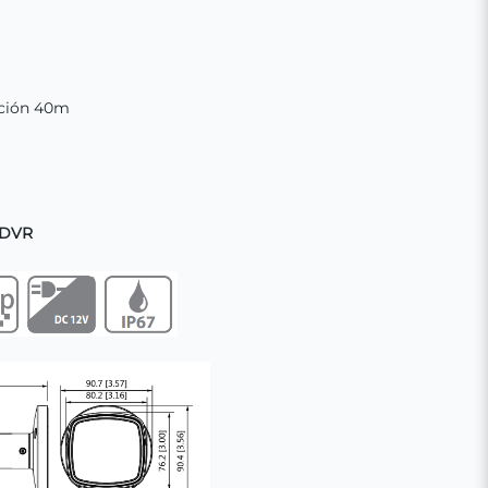
ación 40m
 DVR