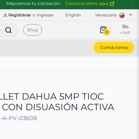
ejoramos tu cotización.
Conozca cómo aquí
Registrarse
o
Ingresar
English
Venezuela
Bs.
Buscar
Blog
0
+ IVA
Contáctenos
LET DAHUA 5MP TIOC
 CON DISUASIÓN ACTIVA
-A-PV-0360B