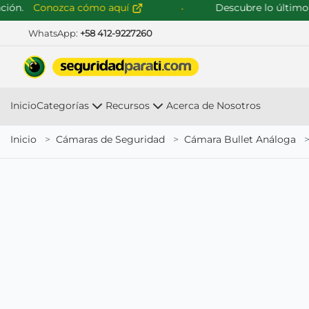
.
Conozca cómo aquí
Descubre lo último en s
WhatsApp:
+58 412-9227260
Inicio
Categorías
Recursos
Acerca de Nosotros
Inicio
Cámaras de Seguridad
Cámara Bullet Análoga