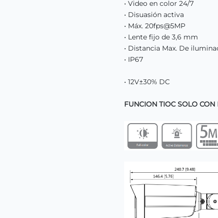
• Video en color 24/7
• Disuasión activa
• Máx. 20fps@5MP
• Lente fijo de 3,6 mm
• Distancia Max. De ilumin
• IP67
• 12V±30% DC
FUNCION TIOC SOLO CON