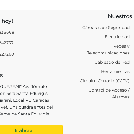
Nuestros 
 hoy!
Cámaras de Seguridad
2836668
Electricidad
2842737
Redes y
Telecomunicaciones
9227260
Cableado de Red
Herramientas
s
Circuito Cerrado (CCTV)
 GUARANI" Av. Rómulo
Control de Acceso /
on 3era Santa Eduvigis,
Alarmas
uarani, Local PB Caracas
Ref. Una cuadra antes del
Gama de Santa Eduvigis.
Ir ahora!