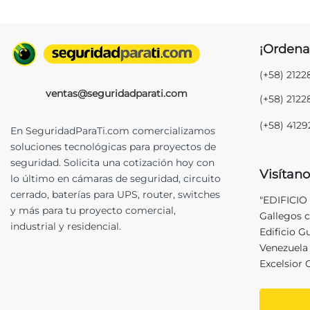
¡Ordena
(+58) 212
ventas@seguridadparati.com
(+58) 212
(+58) 412
En SeguridadParaTi.com comercializamos
soluciones tecnológicas para proyectos de
seguridad. Solicita una cotización hoy con
Visítano
lo último en cámaras de seguridad, circuito
cerrado, baterías para UPS, router, switches
"EDIFICIO
y más para tu proyecto comercial,
Gallegos c
industrial y residencial.
Edificio G
Venezuela 
Excelsior 