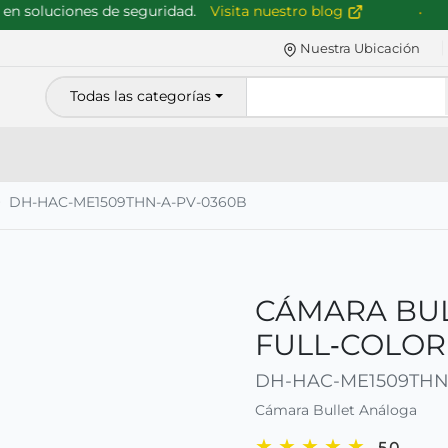
oluciones de seguridad.
Visita nuestro blog
M
Nuestra Ubicación
Todas las categorías
DH-HAC-ME1509THN-A-PV-0360B
CÁMARA BUL
FULL‑COLOR
DH-HAC-ME1509THN
Cámara Bullet Análoga
★
★
★
★
★
5.0