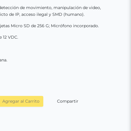
detección de movimiento, manipulación de video,
icto de IP, acceso ilegal y SMD (humano).
etas Micro SD de 256 G; Micrófono incorporado.
e 12 VDC.
ana.
Agregar al Carrito
Compartir