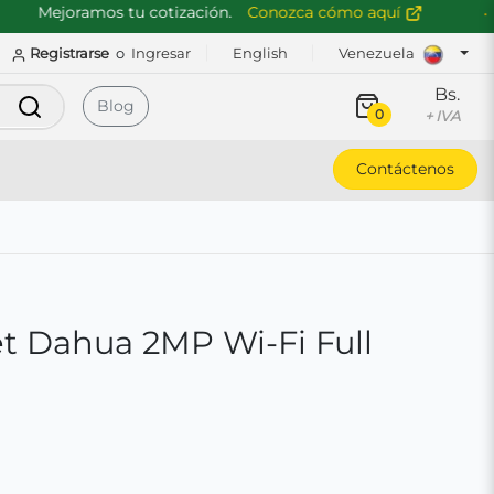
Mejoramos tu cotización.
Conozca cómo aquí
Registrarse
o
Ingresar
English
Venezuela
Bs.
Buscar
Blog
0
+ IVA
Contáctenos
t Dahua 2MP Wi-Fi Full