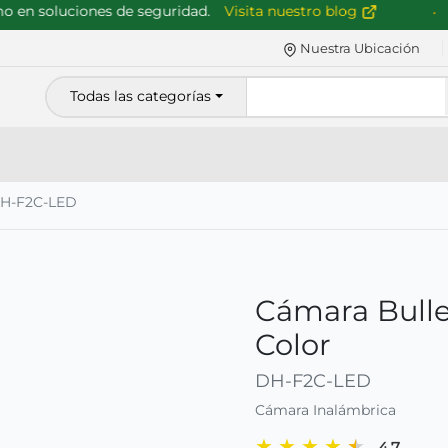
n soluciones de seguridad.
Visita nuestro blog
Nuestra Ubicación
Todas las categorías
H-F2C-LED
Cámara Bulle
Color
DH-F2C-LED
Cámara Inalámbrica
★
★
★
★
★
4.7