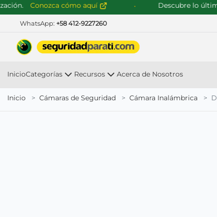
ión.
Conozca cómo aquí
Descubre lo último e
WhatsApp:
+58 412-9227260
Inicio
Categorías
Recursos
Acerca de Nosotros
Inicio
Cámaras de Seguridad
Cámara Inalámbrica
D