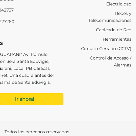
Electricidad
2842737
Redes y
Telecomunicaciones
9227260
Cableado de Red
Herramientas
s
Circuito Cerrado (CCTV)
 GUARANI" Av. Rómulo
Control de Acceso /
on 3era Santa Eduvigis,
Alarmas
uarani, Local PB Caracas
Ref. Una cuadra antes del
Gama de Santa Eduvigis.
Ir ahora!
Todos los derechos reservados