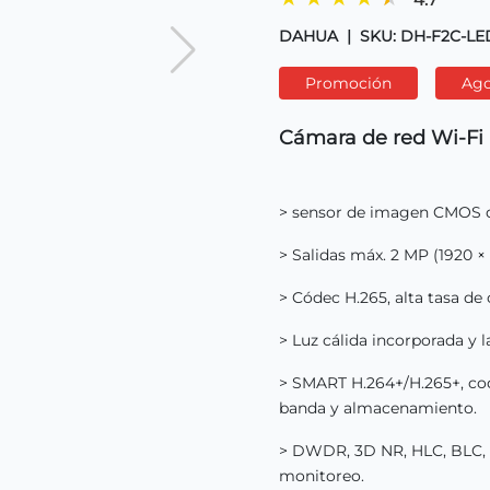
DAHUA
|
SKU: DH-F2C-LE
Promoción
Ag
Cámara de red Wi-Fi B
> sensor de imagen CMOS de 
> Salidas máx. 2 MP (1920 ×
> Códec H.265, alta tasa de 
> Luz cálida incorporada y 
> SMART H.264+/H.265+, codi
banda y almacenamiento.
> DWDR, 3D NR, HLC, BLC, m
monitoreo.