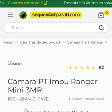
.
Conozca cómo aquí
Descubre lo último en soluci
0
Abrir menú de navegación
Busca
Inicio
Cámaras de Seguridad
Cámara Inalámbrica
I
★
★
★
★
★
5.0
Cámara PT Imou Ranger
Mini 3MP
IPC-K2MN-3H1WE
|
Cámara Inalámbrica