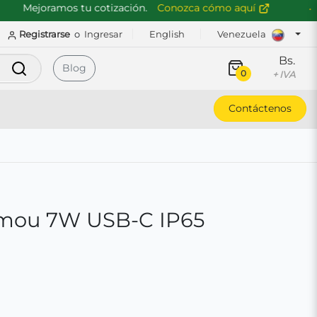
Mejoramos tu cotización.
Conozca cómo aquí
Registrarse
o
Ingresar
English
Venezuela
Bs.
Buscar
Blog
0
+ IVA
Contáctenos
Imou 7W USB-C IP65