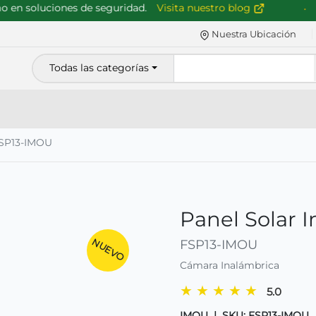
n soluciones de seguridad.
Visita nuestro blog
Nuestra Ubicación
Todas las categorías
SP13-IMOU
Panel Solar 
NUEVO
FSP13-IMOU
Cámara Inalámbrica
★
★
★
★
★
5.0
IMOU
|
SKU: FSP13-IMOU