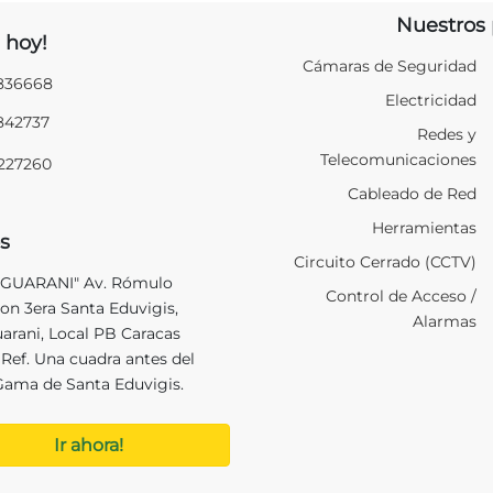
Nuestros 
 hoy!
Cámaras de Seguridad
2836668
Electricidad
2842737
Redes y
Telecomunicaciones
9227260
Cableado de Red
Herramientas
s
Circuito Cerrado (CCTV)
 GUARANI" Av. Rómulo
Control de Acceso /
on 3era Santa Eduvigis,
Alarmas
uarani, Local PB Caracas
Ref. Una cuadra antes del
Gama de Santa Eduvigis.
Ir ahora!