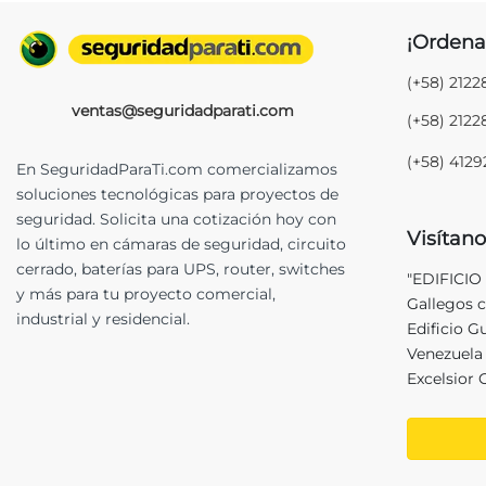
¡Ordena
(+58) 212
ventas@seguridadparati.com
(+58) 212
(+58) 412
En SeguridadParaTi.com comercializamos
soluciones tecnológicas para proyectos de
seguridad. Solicita una cotización hoy con
Visítano
lo último en cámaras de seguridad, circuito
cerrado, baterías para UPS, router, switches
"EDIFICIO
y más para tu proyecto comercial,
Gallegos c
industrial y residencial.
Edificio G
Venezuela 
Excelsior 