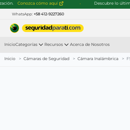
ión.
Conozca cómo aquí
Descubre lo último e
WhatsApp:
+58 412-9227260
Inicio
Categorías
Recursos
Acerca de Nosotros
Inicio
Cámaras de Seguridad
Cámara Inalámbrica
F