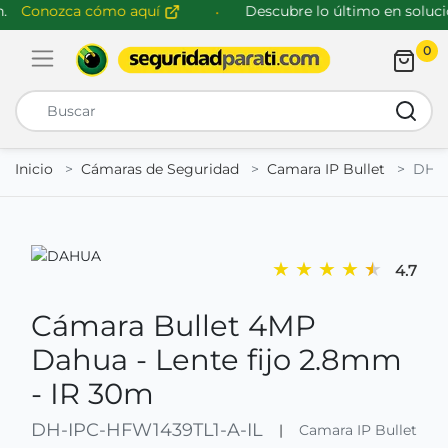
Conozca cómo aquí
Descubre lo último en solucio
0
Abrir menú de navegación
Busca
Inicio
Cámaras de Seguridad
Camara IP Bullet
DH-I
★
★
★
★
★
4.7
Cámara Bullet 4MP
Dahua - Lente fijo 2.8mm
- IR 30m
DH-IPC-HFW1439TL1-A-IL
|
Camara IP Bullet