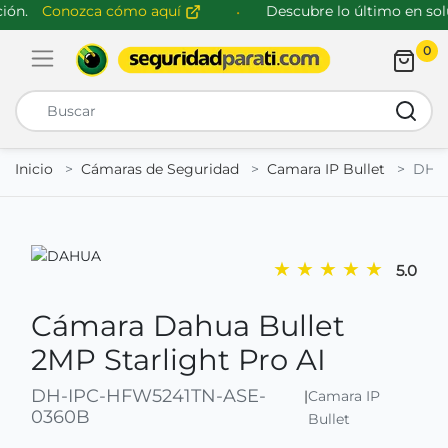
ón.
Conozca cómo aquí
Descubre lo último en solu
0
Abrir menú de navegación
Busca
Inicio
Cámaras de Seguridad
Camara IP Bullet
DH-I
★
★
★
★
★
5.0
Cámara Dahua Bullet
2MP Starlight Pro AI
DH-IPC-HFW5241TN-ASE-
|
Camara IP
0360B
Bullet