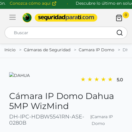
n.
Conozca cómo aquí
Descubre lo último en soluci
0
Abrir menú de navegación
Busca
Inicio
Cámaras de Seguridad
Camara IP Domo
DH-
★
★
★
★
★
5.0
Cámara IP Domo Dahua
5MP WizMind
DH-IPC-HDBW5541RN-ASE-
|
Camara IP
0280B
Domo