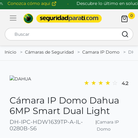
Conozca cómo aquí
Descubre lo último en solucio
0
Abrir menú de navegación
Busca
Inicio
Cámaras de Seguridad
Camara IP Domo
DH-
★
★
★
★
☆
4.2
Cámara IP Domo Dahua
6MP Smart Dual Light
DH-IPC-HDW1639TP-A-IL-
|
Camara IP
0280B-S6
Domo