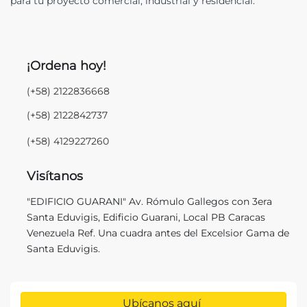
para tu proyecto comercial, industrial y residencial.
¡Ordena hoy!
(+58) 2122836668
(+58) 2122842737
(+58) 4129227260
Visítanos
"EDIFICIO GUARANI" Av. Rómulo Gallegos con 3era
Santa Eduvigis, Edificio Guarani, Local PB Caracas
Venezuela Ref. Una cuadra antes del Excelsior Gama de
Santa Eduvigis.
Ubícanos aquí