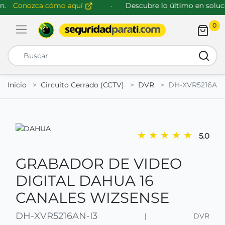
.
Conozca cómo aquí
Descubre lo último en solucio
0
Abrir menú de navegación
Busca
Inicio
Circuito Cerrado (CCTV)
DVR
DH-XVR5216AN-
★
★
★
★
★
5.0
GRABADOR DE VIDEO
DIGITAL DAHUA 16
CANALES WIZSENSE
DH-XVR5216AN-I3
|
DVR