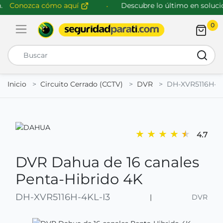
Conozca cómo aquí
Descubre lo último en solucion
0
Abrir menú de navegación
Busca
Inicio
Circuito Cerrado (CCTV)
DVR
DH-XVR5116H-4K
★
★
★
★
★
4.7
DVR Dahua de 16 canales
Penta-Hibrido 4K
DH-XVR5116H-4KL-I3
|
DVR