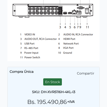
Compra Única
Compartir
En Stock
SKU: DH-XVR5116H-4KL-I3
Bs. 195.490,86
+IVA