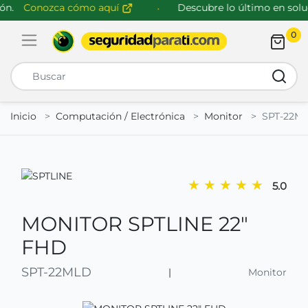
n.
Conozca cómo aquí
Descubre lo último en soluc
0
Abrir menú de navegación
Busca
Inicio
Computación / Electrónica
Monitor
SPT-22M
★
★
★
★
★
5.0
MONITOR SPTLINE 22"
FHD
SPT-22MLD
|
Monitor