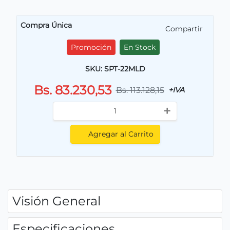
Compra Única
Compartir
Promoción
En Stock
SKU: SPT-22MLD
Bs. 83.230,53
Bs. 113.128,15
+IVA
+
Agregar al Carrito
Visión General
Especificaciones