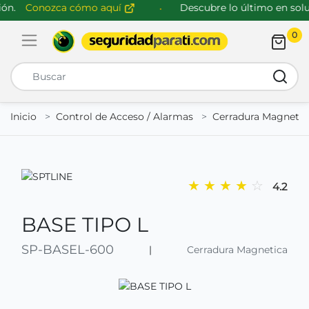
n.
Conozca cómo aquí
Descubre lo último en soluc
0
Abrir menú de navegación
Busca
Inicio
Control de Acceso / Alarmas
Cerradura Magnetic
★
★
★
★
☆
4.2
BASE TIPO L
SP-BASEL-600
|
Cerradura Magnetica