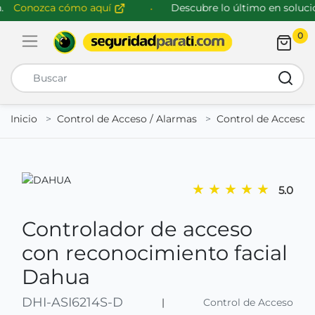
Conozca cómo aquí
Descubre lo último en solucion
0
Abrir menú de navegación
Busca
Inicio
Control de Acceso / Alarmas
Control de Acceso
★
★
★
★
★
5.0
Controlador de acceso
con reconocimiento facial
Dahua
DHI-ASI6214S-D
|
Control de Acceso