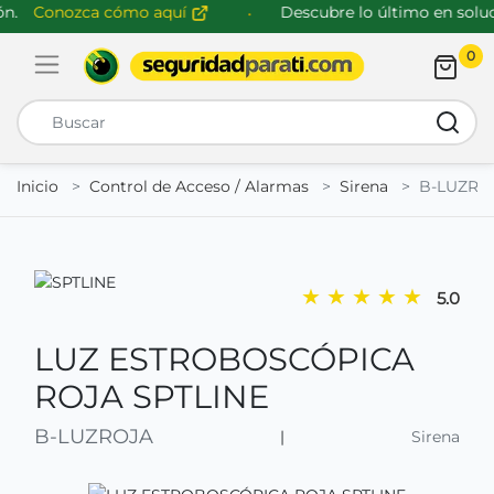
.
Conozca cómo aquí
Descubre lo último en soluci
0
Abrir menú de navegación
Busca
Inicio
Control de Acceso / Alarmas
Sirena
B-LUZRO
★
★
★
★
★
5.0
LUZ ESTROBOSCÓPICA
ROJA SPTLINE
B-LUZROJA
|
Sirena