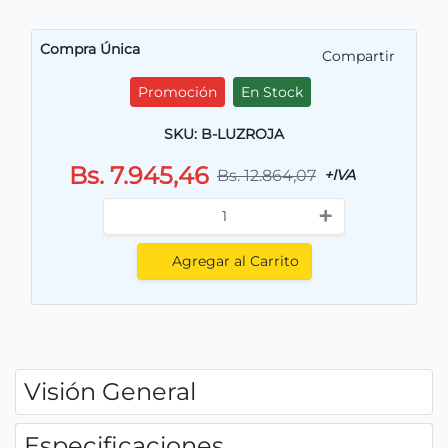
Compra Única
Compartir
Promoción
En Stock
SKU: B-LUZROJA
Bs. 7.945,46
Bs. 12.864,07
+IVA
+
Agregar al Carrito
Visión General
Especificaciones