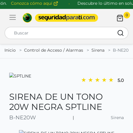
n.
Conozca cómo aquí
Descubre lo último en soluc
0
Abrir menú de navegación
Busca
Inicio
Control de Acceso / Alarmas
Sirena
B-NE20
★
★
★
★
★
5.0
SIRENA DE UN TONO
20W NEGRA SPTLINE
B-NE20W
|
Sirena