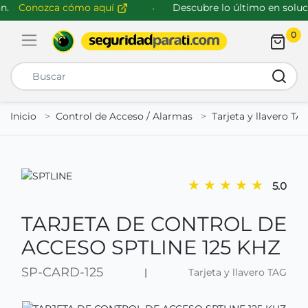
.
Conozca cómo aquí
Descubre lo último en solucio
0
Abrir menú de navegación
Busca
Inicio
Control de Acceso / Alarmas
Tarjeta y llavero TA
★
★
★
★
★
5.0
TARJETA DE CONTROL DE
ACCESO SPTLINE 125 KHZ
SP-CARD-125
|
Tarjeta y llavero TAG