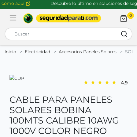
cómo aquí
Descubre lo último en soluciones de segu
0
Abrir menú de navegación
Busca
Inicio
Electricidad
Accesorios Paneles Solares
SOL 
★
★
★
★
★
4.9
CABLE PARA PANELES
SOLARES BOBINA
100MTS CALIBRE 10AWG
1000V COLOR NEGRO