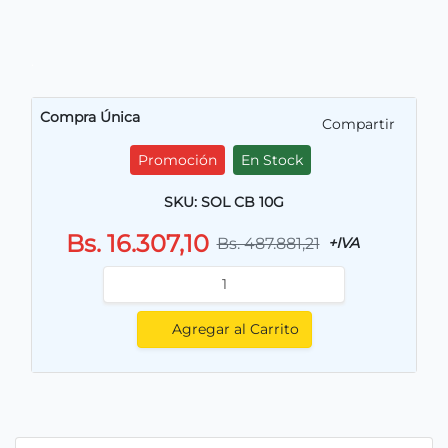
.
Compra Única
Compartir
Promoción
En Stock
SKU: SOL CB 10G
Bs. 16.307,10
Bs. 487.881,21
+IVA
Agregar al Carrito