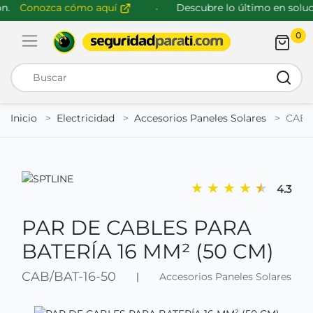
.
Conozca cómo aquí
Descubre lo último en soluci
0
Abrir menú de navegación
Busca
Inicio
Electricidad
Accesorios Paneles Solares
CAB/
★
★
★
★
★
4.3
PAR DE CABLES PARA
BATERÍA 16 MM² (50 CM)
CAB/BAT-16-50
|
Accesorios Paneles Solares