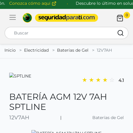
n.
Conozca cómo aquí
Descubre lo último en soluci
0
Abrir menú de navegación
Busca
Inicio
Electricidad
Baterías de Gel
12V7AH
★
★
★
★
☆
4.1
BATERÍA AGM 12V 7AH
SPTLINE
12V7AH
|
Baterías de Gel