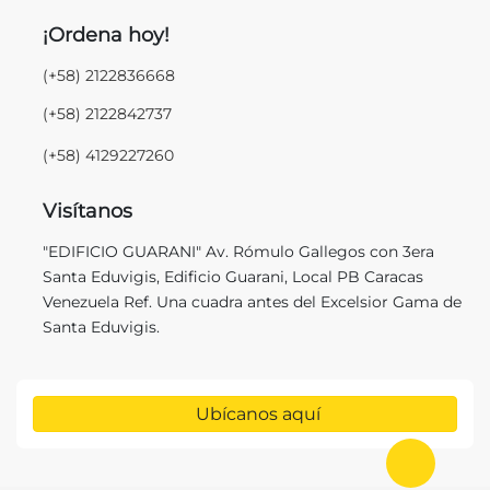
¡Ordena hoy!
(+58) 2122836668
(+58) 2122842737
(+58) 4129227260
Visítanos
"EDIFICIO GUARANI" Av. Rómulo Gallegos con 3era
Santa Eduvigis, Edificio Guarani, Local PB Caracas
Venezuela Ref. Una cuadra antes del Excelsior Gama de
Santa Eduvigis.
Ubícanos aquí
Ir al in