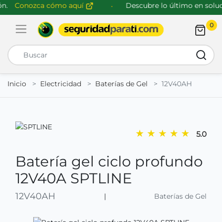
.
Conozca cómo aquí
Descubre lo último en soluci
0
Abrir menú de navegación
Busca
Inicio
Electricidad
Baterías de Gel
12V40AH
★
★
★
★
★
5.0
Batería gel ciclo profundo
12V40A SPTLINE
12V40AH
|
Baterías de Gel