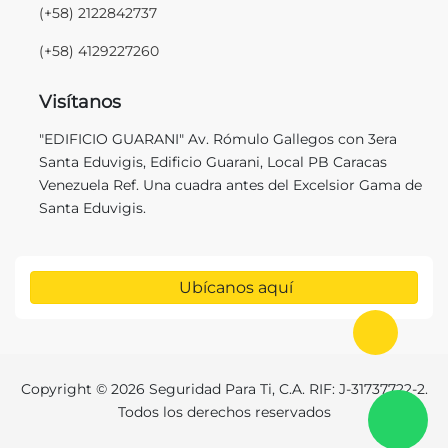
(+58) 2122842737
(+58) 4129227260
Visítanos
"EDIFICIO GUARANI" Av. Rómulo Gallegos con 3era
Santa Eduvigis, Edificio Guarani, Local PB Caracas
Venezuela Ref. Una cuadra antes del Excelsior Gama de
Santa Eduvigis.
Ubícanos aquí
Ir al in
Copyright © 2026 Seguridad Para Ti, C.A. RIF: J-31737722-2.
C
Todos los derechos reservados