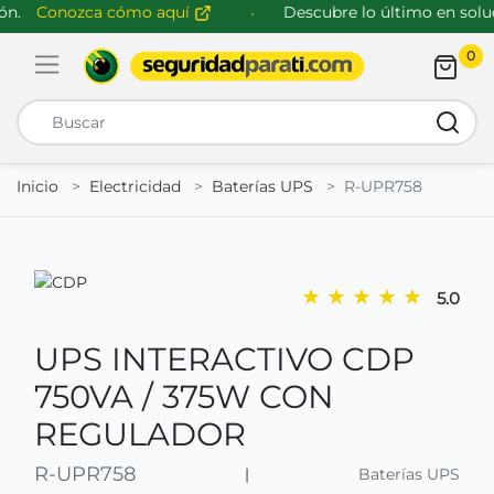
n.
Conozca cómo aquí
Descubre lo último en soluci
0
Abrir menú de navegación
Busca
Inicio
Electricidad
Baterías UPS
R-UPR758
★
★
★
★
★
5.0
UPS INTERACTIVO CDP
750VA / 375W CON
REGULADOR
R-UPR758
|
Baterías UPS